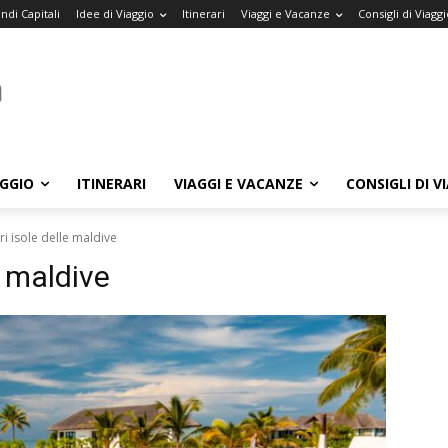
ndi Capitali
Idee di Viaggio
Itinerari
Viaggi e Vacanze
Consigli di Viaggi
AGGIO
ITINERARI
VIAGGI E VACANZE
CONSIGLI DI V
ri isole delle maldive
e maldive