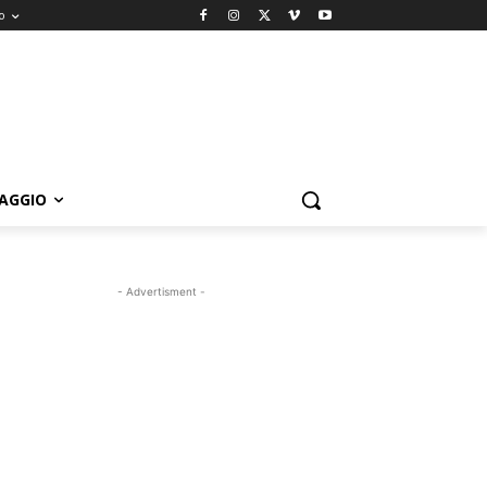
o
IAGGIO
- Advertisment -