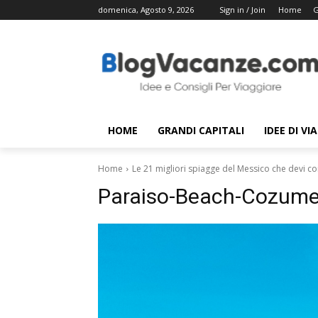
domenica, Agosto 9, 2026
Sign in / Join
Home
G
HOME
GRANDI CAPITALI
IDEE DI VI
Home
Le 21 migliori spiagge del Messico che devi c
Paraiso-Beach-Cozume