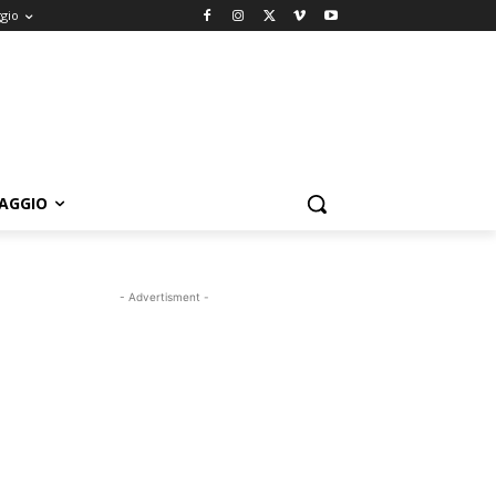
ggio
IAGGIO
- Advertisment -