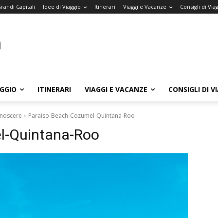
randi Capitali
Idee di Viaggio
Itinerari
Viaggi e Vacanze
Consigli di Via
AGGIO
ITINERARI
VIAGGI E VACANZE
CONSIGLI DI V
onoscere
Paraiso-Beach-Cozumel-Quintana-Roo
l-Quintana-Roo