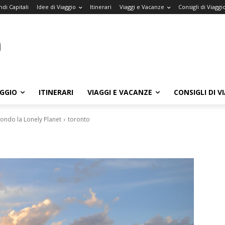
di Capitali
Idee di Viaggio
Itinerari
Viaggi e Vacanze
Consigli di Viaggi
AGGIO
ITINERARI
VIAGGI E VACANZE
CONSIGLI DI V
condo la Lonely Planet
toronto