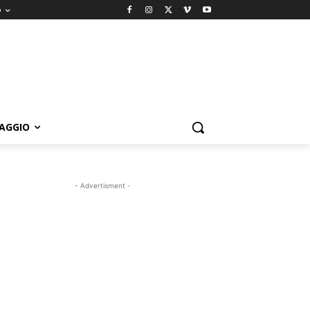
o
IAGGIO
- Advertisment -