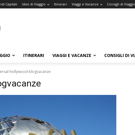
di Capitali
Idee di Viaggio
Itinerari
Viaggi e Vacanze
Consigli di Viaggi
AGGIO
ITINERARI
VIAGGI E VACANZE
CONSIGLI DI V
versal-hollywood-blogvacanze
logvacanze