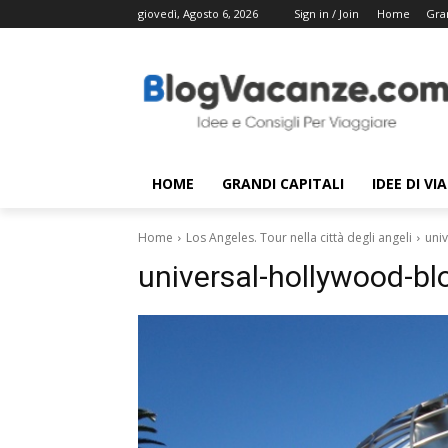
giovedì, Agosto 6, 2026
Sign in / Join
Home
Gran
HOME
GRANDI CAPITALI
IDEE DI VI
Home
Los Angeles. Tour nella città degli angeli
uni
universal-hollywood-b