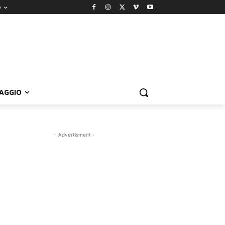
o
IAGGIO
- Advertisment -