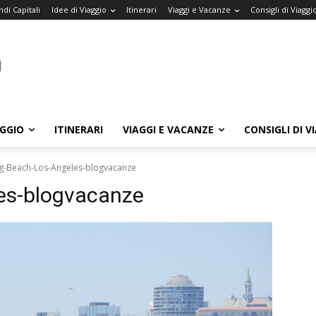
di Capitali
Idee di Viaggio
Itinerari
Viaggi e Vacanze
Consigli di Viaggi
AGGIO
ITINERARI
VIAGGI E VACANZE
CONSIGLI DI V
g-Beach-Los-Angeles-blogvacanze
es-blogvacanze