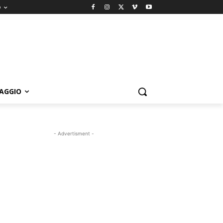
o
IAGGIO
- Advertisment -