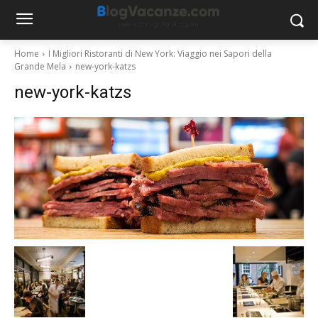
Home
I Migliori Ristoranti di New York: Viaggio nei Sapori della
Grande Mela
new-york-katzs
new-york-katzs