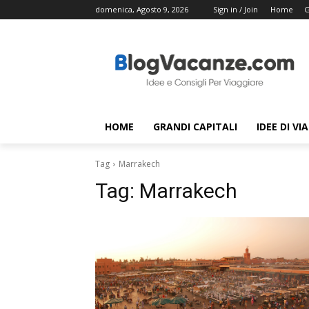
domenica, Agosto 9, 2026
Sign in / Join
Home
G
HOME
GRANDI CAPITALI
IDEE DI VI
Tag
Marrakech
Tag:
Marrakech