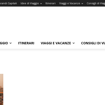
randi Capitali
Idee di Viaggio
Itinerari
Viaggi e Vacanze
Consigli di Via
AGGIO
ITINERARI
VIAGGI E VACANZE
CONSIGLI DI V