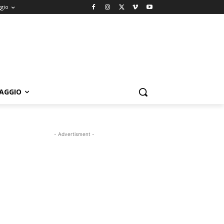
ggio
IAGGIO
- Advertisment -