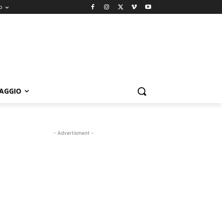
o
IAGGIO
- Advertisment -