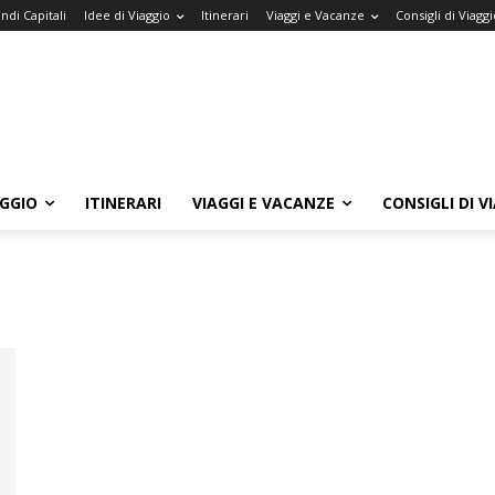
ndi Capitali
Idee di Viaggio
Itinerari
Viaggi e Vacanze
Consigli di Viaggi
AGGIO
ITINERARI
VIAGGI E VACANZE
CONSIGLI DI V