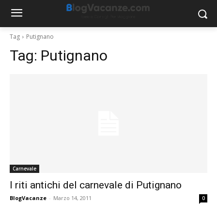
Tag
Putignano
Tag:
Putignano
Carnevale
I riti antichi del carnevale di Putignano
BlogVacanze
-
Marzo 14, 2011
0