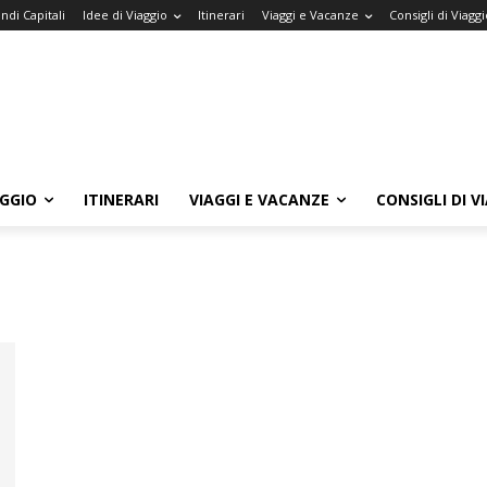
ndi Capitali
Idee di Viaggio
Itinerari
Viaggi e Vacanze
Consigli di Viaggi
AGGIO
ITINERARI
VIAGGI E VACANZE
CONSIGLI DI V