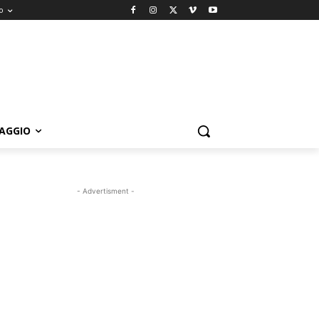
o
IAGGIO
- Advertisment -