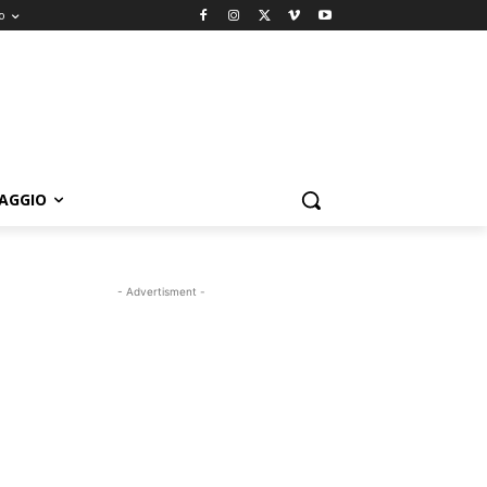
o
IAGGIO
- Advertisment -