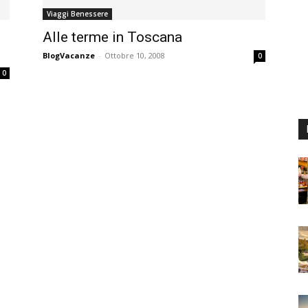
Viaggi Benessere
Alle terme in Toscana
BlogVacanze
-
Ottobre 10, 2008
0
0