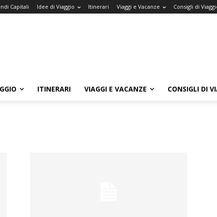
ndi Capitali
Idee di Viaggio
Itinerari
Viaggi e Vacanze
Consigli di Viaggi
AGGIO
ITINERARI
VIAGGI E VACANZE
CONSIGLI DI V