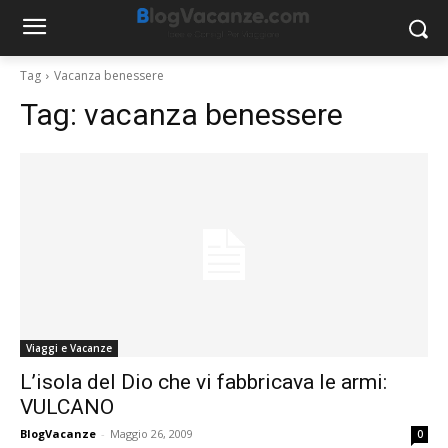
Tag
Vacanza benessere
Tag:
vacanza benessere
Viaggi e Vacanze
L’isola del Dio che vi fabbricava le armi:
VULCANO
BlogVacanze
-
Maggio 26, 2009
0