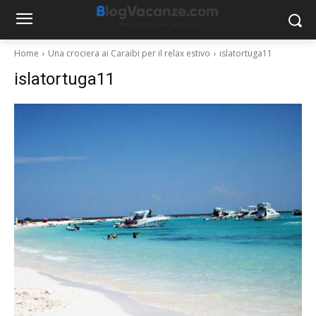
Home
Una crociera ai Caraibi per il relax estivo
islatortuga11
islatortuga11