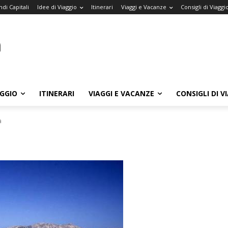
di Capitali
Idee di Viaggio
Itinerari
Viaggi e Vacanze
Consigli di Viaggi
AGGIO
ITINERARI
VIAGGI E VACANZE
CONSIGLI DI V
a