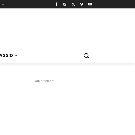
o
IAGGIO
- Advertisment -