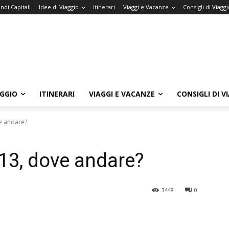
ndi Capitali
Idee di Viaggio
Itinerari
Viaggi e Vacanze
Consigli di Viaggi
AGGIO
ITINERARI
VIAGGI E VACANZE
CONSIGLI DI V
e andare?
13, dove andare?
3448
0