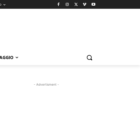
o
IAGGIO
- Advertisment -