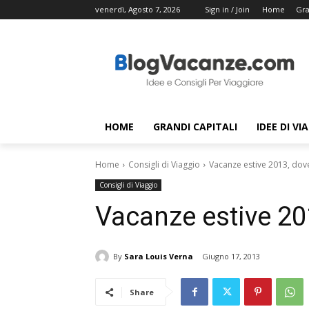
venerdì, Agosto 7, 2026
Sign in / Join
Home
Gra
HOME
GRANDI CAPITALI
IDEE DI VI
Home
Consigli di Viaggio
Vacanze estive 2013, dov
Consigli di Viaggio
Vacanze estive 20
By
Sara Louis Verna
Giugno 17, 2013
Share