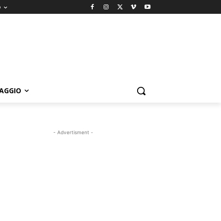
o
IAGGIO
- Advertisment -