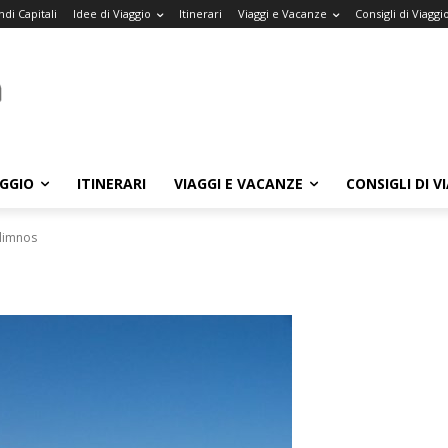
di Capitali
Idee di Viaggio
Itinerari
Viaggi e Vacanze
Consigli di Viaggi
AGGIO
ITINERARI
VIAGGI E VACANZE
CONSIGLI DI V
limnos