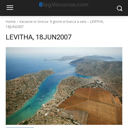
Home
Vacanze in Grecia: 9 giorni in barca a vela
LEVITHA,
18JUN2007
LEVITHA, 18JUN2007