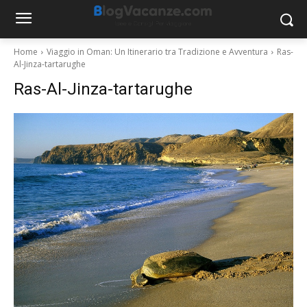
Home
Viaggio in Oman: Un Itinerario tra Tradizione e Avventura
Ras-
Al-Jinza-tartarughe
Ras-Al-Jinza-tartarughe