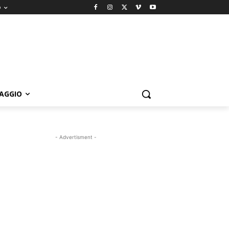
o
IAGGIO
- Advertisment -