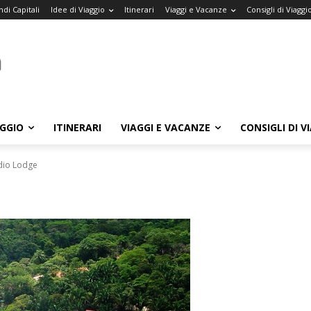
di Capitali
Idee di Viaggio
Itinerari
Viaggi e Vacanze
Consigli di Viaggi
AGGIO
ITINERARI
VIAGGI E VACANZE
CONSIGLI DI V
ndio Lodge