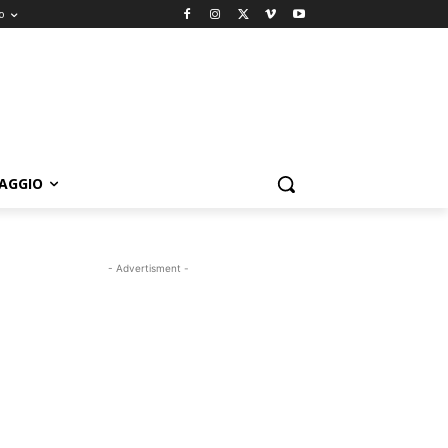
o
IAGGIO
- Advertisment -