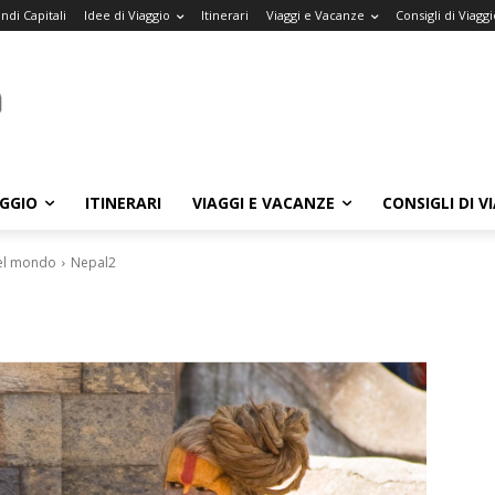
ndi Capitali
Idee di Viaggio
Itinerari
Viaggi e Vacanze
Consigli di Viaggi
AGGIO
ITINERARI
VIAGGI E VACANZE
CONSIGLI DI V
del mondo
Nepal2