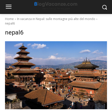
Home
In vacanza in Nepal: sulle montagne più alte del mondo
nepal6
nepal6