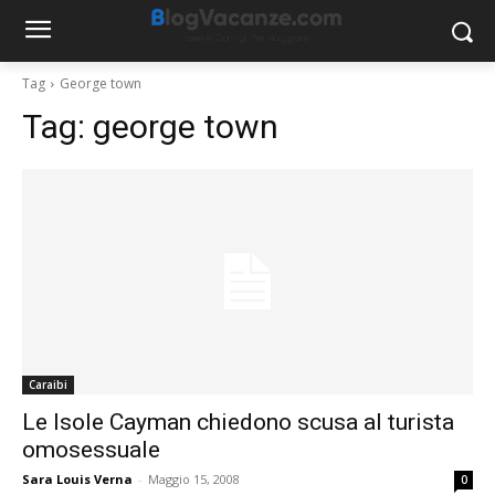
Tag
George town
Tag:
george town
Caraibi
Le Isole Cayman chiedono scusa al turista
omosessuale
Sara Louis Verna
-
Maggio 15, 2008
0