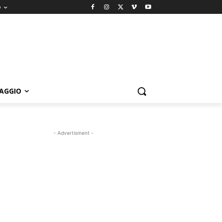
o
IAGGIO
- Advertisment -