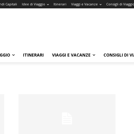
di Capitali
Idee di Viaggio
Itinerari
Viaggi e Vacanze
Consigli di Viaggi
AGGIO
ITINERARI
VIAGGI E VACANZE
CONSIGLI DI V