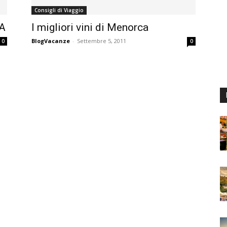
Consigli di Viaggio
A
I migliori vini di Menorca
BlogVacanze
-
Settembre 5, 2011
0
0