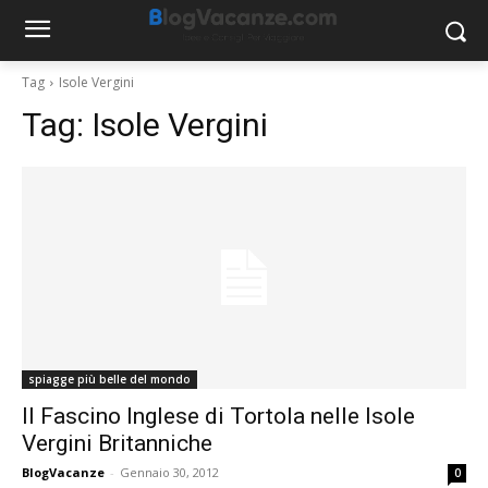
Tag
Isole Vergini
Tag:
Isole Vergini
spiagge più belle del mondo
Il Fascino Inglese di Tortola nelle Isole
Vergini Britanniche
BlogVacanze
-
Gennaio 30, 2012
0