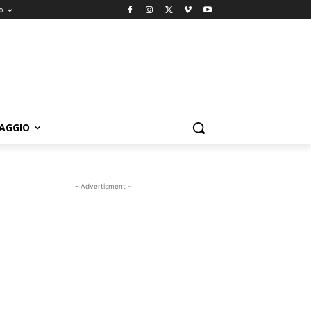
o
IAGGIO
- Advertisment -