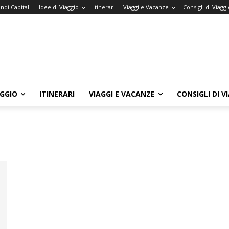
ndi Capitali
Idee di Viaggio
Itinerari
Viaggi e Vacanze
Consigli di Viaggi
AGGIO
ITINERARI
VIAGGI E VACANZE
CONSIGLI DI V