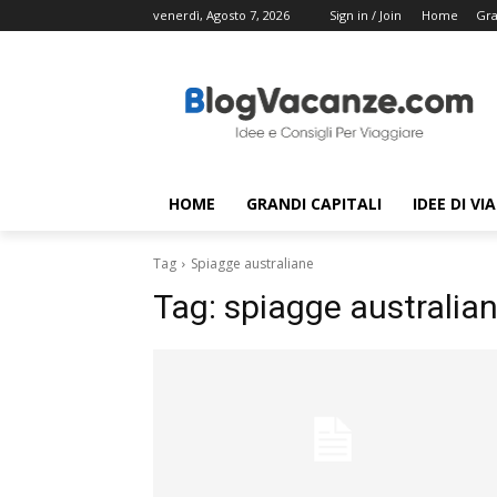
venerdì, Agosto 7, 2026
Sign in / Join
Home
Gra
HOME
GRANDI CAPITALI
IDEE DI VI
Tag
Spiagge australiane
Tag:
spiagge australia