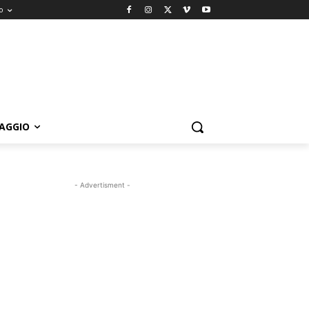
o
IAGGIO
- Advertisment -