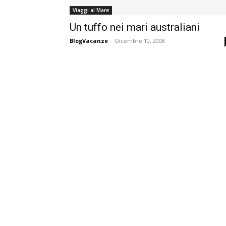
Viaggi al Mare
Un tuffo nei mari australiani
BlogVacanze
-
Dicembre 10, 2008