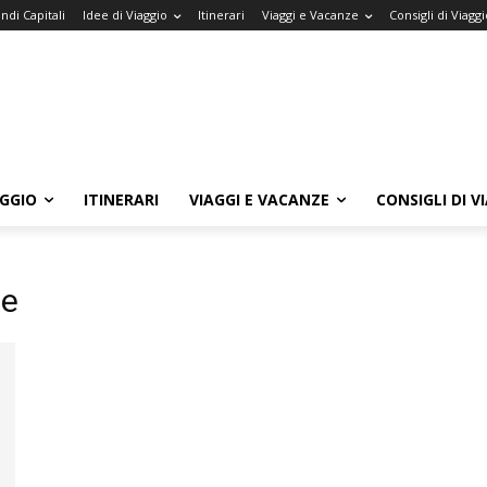
ndi Capitali
Idee di Viaggio
Itinerari
Viaggi e Vacanze
Consigli di Viaggi
AGGIO
ITINERARI
VIAGGI E VACANZE
CONSIGLI DI V
ne