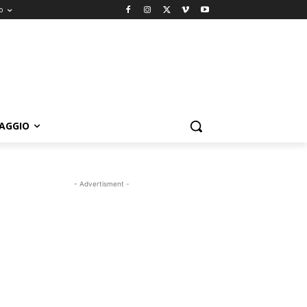
o
IAGGIO
- Advertisment -