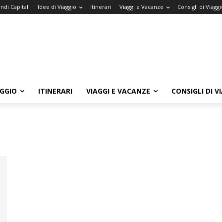
ndi Capitali
Idee di Viaggio
Itinerari
Viaggi e Vacanze
Consigli di Viaggi
AGGIO
ITINERARI
VIAGGI E VACANZE
CONSIGLI DI V