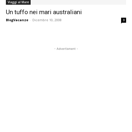
Viaggi al Mare
Un tuffo nei mari australiani
BlogVacanze
-
Dicembre 10, 2008
0
- Advertisment -