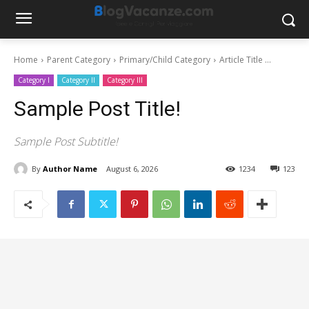
Home
Parent Category
Primary/Child Category
Article Title ...
Category I
Category II
Category III
Sample Post Title!
Sample Post Subtitle!
By
Author Name
August 6, 2026
1234
123