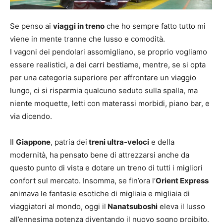
Se penso ai
viaggi in treno
che ho sempre fatto tutto mi
viene in mente tranne che lusso e comodità.
I vagoni dei pendolari assomigliano, se proprio vogliamo
essere realistici, a dei carri bestiame, mentre, se si opta
per una categoria superiore per affrontare un viaggio
lungo, ci si risparmia qualcuno seduto sulla spalla, ma
niente moquette, letti con materassi morbidi, piano bar, e
via dicendo.
Il
Giappone
, patria dei
treni ultra-veloci
e della
modernità, ha pensato bene di attrezzarsi anche da
questo punto di vista e dotare un treno di tutti i migliori
confort sul mercato. Insomma, se fin’ora l’
Orient Express
animava le fantasie esotiche di migliaia e migliaia di
viaggiatori al mondo, oggi il
Nanatsuboshi
eleva il lusso
all’ennesima potenza diventando il nuovo sogno proibito.