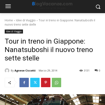
Home
Idee di Viaggio
Tour in treno in Giappone: Nanatsuboshi il
nuovo treno sette stelle
Idee di Viaggio
Tour in treno in Giappone:
Nanatsuboshi il nuovo treno
sette stelle
By
Agnese Ciccotti
Marzo 29, 2014
3131
0