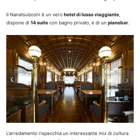
Il Nanatsuboshi è un vero
hotel di lusso viaggiante
,
dispone di
14 suite
con bagno privato, e di un
pianobar
.
L’arredamento rispecchia un interessante mix di cultura