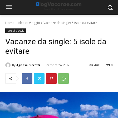
Home
Idee di Viaggio
Vacanze da single: 5 isole da evitare
Idee di Viaggio
Vacanze da single: 5 isole da
evitare
By
Agnese Ciccotti
Dicembre 24, 2012
4409
0