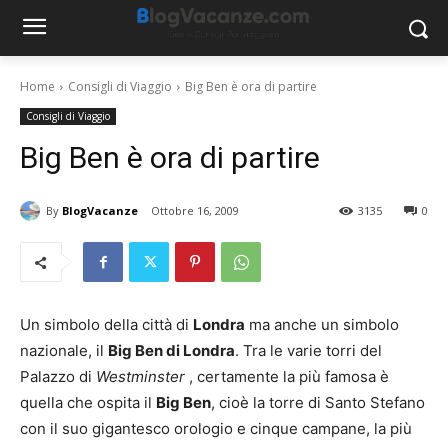
Home
Consigli di Viaggio
Big Ben è ora di partire
Consigli di Viaggio
Big Ben è ora di partire
By
BlogVacanze
Ottobre 16, 2009
3135
0
Un simbolo della città di
Londra
ma anche un simbolo
nazionale, il
Big Ben di Londra
. Tra le varie torri del
Palazzo di
Westminster
, certamente la più famosa è
quella che ospita il
Big Ben
, cioè la torre di Santo Stefano
con il suo gigantesco orologio e cinque campane, la più