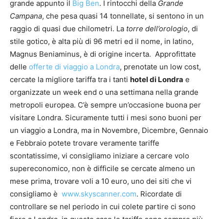
grande appunto il
Big Ben
. I rintocchi della
Grande
Campana
, che pesa quasi 14 tonnellate, si sentono in un
raggio di quasi due chilometri. La
torre dell’orologio
, di
stile gotico, è alta più di 96 metri ed il nome, in latino,
Magnus Beniaminus, è di origine incerta. Approfittate
delle
offerte di viaggio a Londra
, prenotate un low cost,
cercate la migliore tariffa tra i tanti
hotel di Londra
e
organizzate un week end o una settimana nella grande
metropoli europea. C’è sempre un’occasione buona per
visitare Londra. Sicuramente tutti i mesi sono buoni per
un viaggio a Londra, ma in Novembre, Dicembre, Gennaio
e Febbraio potete trovare veramente tariffe
scontatissime, vi consigliamo iniziare a cercare volo
supereconomico, non è difficile se cercate almeno un
mese prima, trovare voli a 10 euro, uno dei siti che vi
consigliamo è
www.skyscanner.com
. Ricordate di
controllare se nel periodo in cui colete partire ci sono