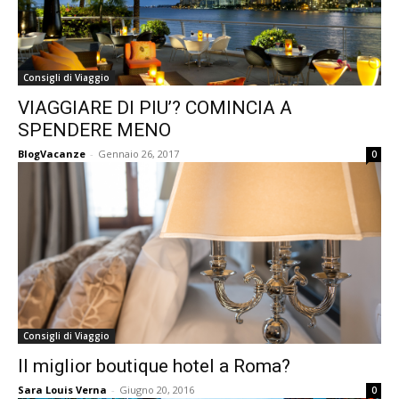
Consigli di Viaggio
VIAGGIARE DI PIU’? COMINCIA A
SPENDERE MENO
BlogVacanze
-
Gennaio 26, 2017
0
Consigli di Viaggio
Il miglior boutique hotel a Roma?
Sara Louis Verna
-
Giugno 20, 2016
0