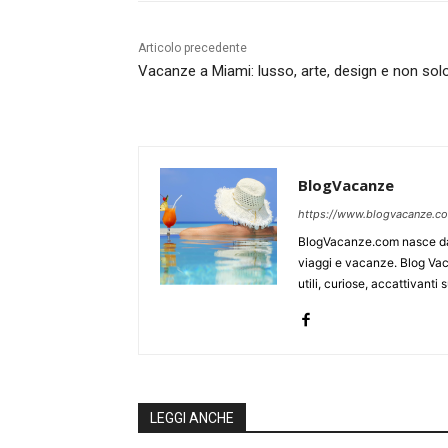
Articolo precedente
Vacanze a Miami: lusso, arte, design e non sol
BlogVacanze
https://www.blogvacanze.c
BlogVacanze.com nasce dall
viaggi e vacanze. Blog Vaca
utili, curiose, accattivant
LEGGI ANCHE