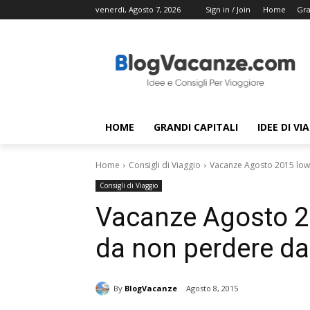
venerdì, Agosto 7, 2026
Sign in / Join
Home
Gra
HOME
GRANDI CAPITALI
IDEE DI VI
Home
Consigli di Viaggio
Vacanze Agosto 2015 low c
Consigli di Viaggio
Vacanze Agosto 20
da non perdere da
By
BlogVacanze
Agosto 8, 2015