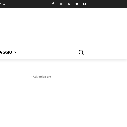
o
IAGGIO
- Advertisment -