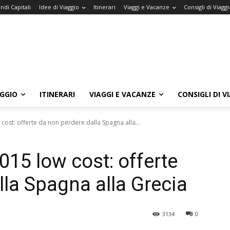
ndi Capitali
Idee di Viaggio
Itinerari
Viaggi e Vacanze
Consigli di Viaggi
AGGIO
ITINERARI
VIAGGI E VACANZE
CONSIGLI DI V
ost: offerte da non perdere dalla Spagna alla...
15 low cost: offerte
lla Spagna alla Grecia
3134
0