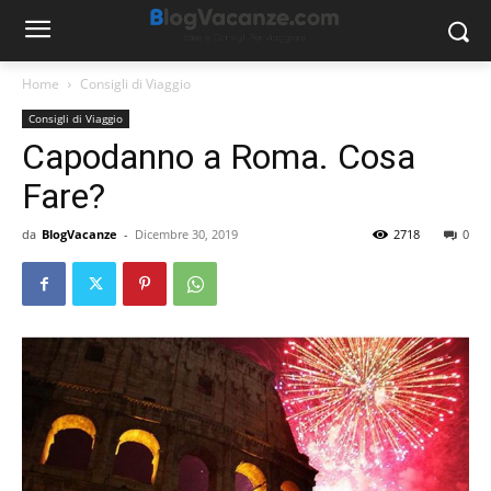
Home
Consigli di Viaggio
Consigli di Viaggio
Capodanno a Roma. Cosa
Fare?
da
BlogVacanze
-
Dicembre 30, 2019
2718
0