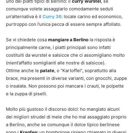
uno dei piatti tipici di Berlino: il
curry
wurstel
, se
comunque volete assaggiarlo comodamente seduti
un’alternativa è il
Curry 36
: locale carino ed economico,
purtroppo con l’unica pecca di essere sempre affollato.
Se vi chiedete cosa
mangiare a Berlino
la risposta è
principalmente carne, i piatti principali sono infatti
costituiti da wurstel e salsicce che ci assomigliano molto
(nient’affatto somiglianti alle nostre di salsicce).
Ottime anche le
patate
, o “Kartoffel”, soprattutto alla
brace, ma presenti in diverse varianti, con gnocchi, zuppe
o insalate. Non possono poi mancare i crauti, le polpette
e la zuppa di piselli.
Molto più gustoso il discorso dolci: ho mangiato alcuni
dei migliori strudel di mele che ho mai assaggiato proprio
a Berlino, anche se comunque il dolce tipico berlinese
sono i
Krapfen:
un bombolone ripieno chiamato in diversi