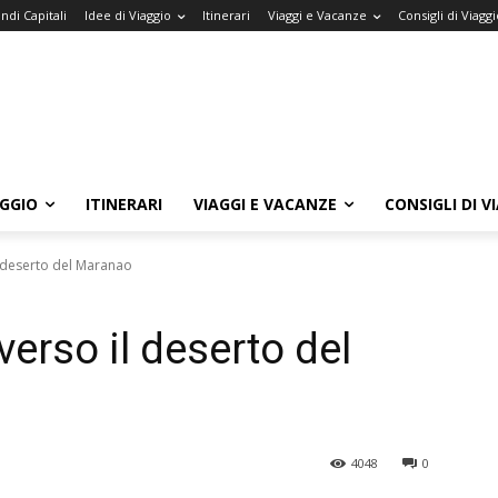
ndi Capitali
Idee di Viaggio
Itinerari
Viaggi e Vacanze
Consigli di Viaggi
AGGIO
ITINERARI
VIAGGI E VACANZE
CONSIGLI DI V
il deserto del Maranao
verso il deserto del
4048
0