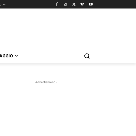
o
IAGGIO
- Advertisment -