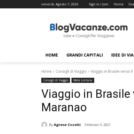
venerdì, Agosto 7, 2026
Sign in / Join
Home
Gra
HOME
GRANDI CAPITALI
IDEE DI VI
Home
Consigli di Viaggio
Viaggio in Brasile verso 
Consigli di Viaggio
Mete Lontane
Viaggio in Brasile 
Maranao
By
Agnese Ciccotti
Febbraio 3, 2021