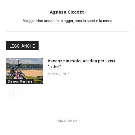
Agnese Ciccotti
Viaggiatrice accanita, blogger, ama lo sport e la moda
LEGGI ANCHE
Vacanze in moto: un’idea per i veri
“rider”
Marzo 7, 2013
Da non Perdere
- Advertisment -