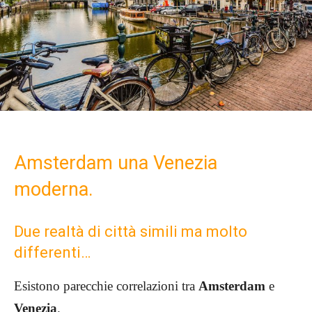
Amsterdam una Venezia
moderna.
Due realtà di città simili ma molto
differenti…
Esistono parecchie correlazioni tra
Amsterdam
e
Venezia
.