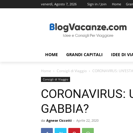
venerdì, Agosto 7, 2026
Sign in / Join
Home
Gran
HOME
GRANDI CAPITALI
IDEE DI V
Home
Consigli di Viaggio
CORONAVIRUS: UN’ESTA
Consigli di Viaggio
CORONAVIRUS: U
GABBIA?
da
Agnese Ciccotti
-
Aprile 22, 2020