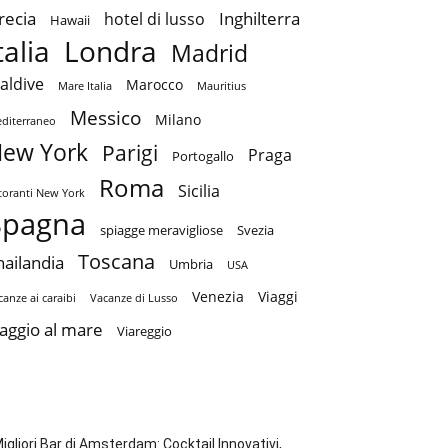
recia
Inghilterra
hotel di lusso
Hawaii
talia
Londra
Madrid
aldive
Marocco
Mare Italia
Mauritius
Messico
Milano
diterraneo
ew York
Parigi
Praga
Portogallo
Roma
Sicilia
storanti New York
Spagna
spiagge meravigliose
Svezia
Toscana
hailandia
Umbria
USA
Venezia
Viaggi
canze ai caraibi
Vacanze di Lusso
iaggio al mare
Viareggio
Migliori Bar di Amsterdam: Cocktail Innovativi,