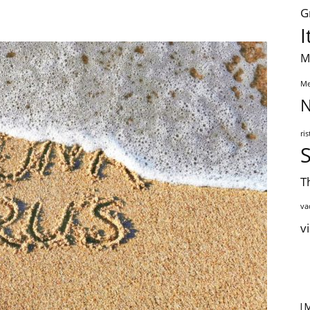
G
I
M
Me
N
ri
T
va
v
I 