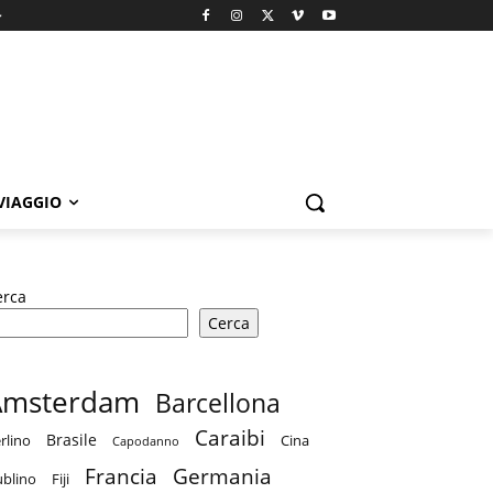
 VIAGGIO
erca
Cerca
Amsterdam
Barcellona
Caraibi
Brasile
rlino
Cina
Capodanno
Francia
Germania
blino
Fiji