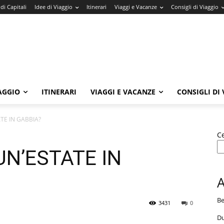
di Capitali
Idee di Viaggio
Itinerari
Viaggi e Vacanze
Consigli di Viaggio
IAGGIO
ITINERARI
VIAGGI E VACANZE
CONSIGLI DI
TE IN GABBIA?
C
N’ESTATE IN
Be
3431
0
Du