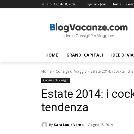
sabato, Agosto 8, 2026
Sign in / Join
Home
Gran
HOME
GRANDI CAPITALI
IDEE DI VI
Home
Consigli di Viaggio
Estate 2014: i cocktail c
Consigli di Viaggio
Estate 2014: i coc
tendenza
By
Sara Louis Verna
Giugno 13, 2014