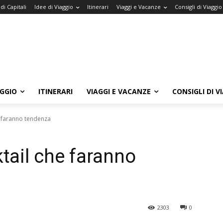
di Capitali
Idee di Viaggio
Itinerari
Viaggi e Vacanze
Consigli di Viaggio
AGGIO
ITINERARI
VIAGGI E VACANZE
CONSIGLI DI V
he faranno tendenza
ktail che faranno
2303
0