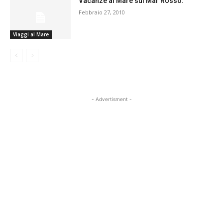
Vacanze al Mare sul Mar Rosso.
Febbraio 27, 2010
Viaggi al Mare
- Advertisment -