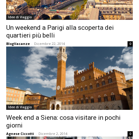
Idee di Viaggio
Un weekend a Parigi alla scoperta dei
quartieri più belli
BlogVacanze
-
Dicembre 22, 2014
0
Idee di Viaggio
Week end a Siena: cosa visitare in pochi
giorni
Agnese Ciccotti
-
Dicembre 2, 2014
0