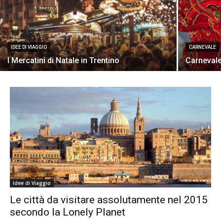
IDEE DI VIAGGIO
CARNEVALE
I Mercatini di Natale in Trentino
Carnevale 
Idee di Viaggio
Le città da visitare assolutamente nel 2015
secondo la Lonely Planet