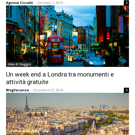
Agnese Ciccotti
-
Gennaio 7, 2015
0
Idee di Viaggio
Un week end a Londra tra monumenti e
attività gratuite
BlogVacanze
-
Dicembre 27, 2014
0