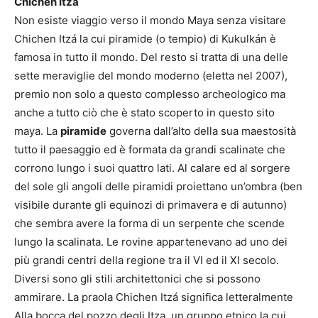
Chichen Itzá
Non esiste viaggio verso il mondo Maya senza visitare
Chichen Itzá la cui piramide (o tempio) di Kukulkán è
famosa in tutto il mondo. Del resto si tratta di una delle
sette meraviglie del mondo moderno (eletta nel 2007),
premio non solo a questo complesso archeologico ma
anche a tutto ciò che è stato scoperto in questo sito
maya. La
piramide
governa dall’alto della sua maestosità
tutto il paesaggio ed è formata da grandi scalinate che
corrono lungo i suoi quattro lati. Al calare ed al sorgere
del sole gli angoli delle piramidi proiettano un’ombra (ben
visibile durante gli equinozi di primavera e di autunno)
che sembra avere la forma di un serpente che scende
lungo la scalinata. Le rovine appartenevano ad uno dei
più grandi centri della regione tra il VI ed il XI secolo.
Diversi sono gli stili architettonici che si possono
ammirare. La praola Chichen Itzá significa letteralmente
Alla bocca del pozzo degli Itza, un gruppo etnico la cui