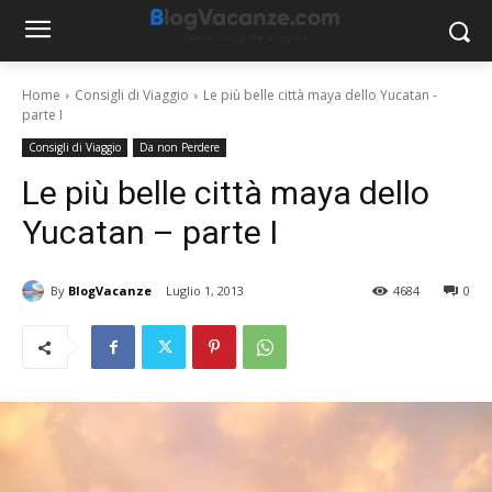
Home
Consigli di Viaggio
Le più belle città maya dello Yucatan -
parte I
Consigli di Viaggio
Da non Perdere
Le più belle città maya dello
Yucatan – parte I
By
BlogVacanze
Luglio 1, 2013
4684
0