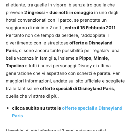
allettante, tra quelle in vigore, è senz’altro quella che
prevede
2 ingressi + due notti in omaggio
in uno degli
hotel convenzionati con il parco, se prenotate un
soggiorno di minimo 2 notti,
entro il 15 Febbraio 2011
.
Pertanto non c’è tempo da perdere, raddoppiate il
divertimento con le strepitose
offerte a Disneyland
Paris
, ci sono ancora tante possibilità per regalarvi una
bella vacanza in famiglia, insieme a
Pippo
,
Minnie
,
Topolino
e tutti i nuovi personaggi Disney di ultima
generazione che vi aspettano con scherzi e parate. Per
maggiori informazioni, andate sul sito ufficiale e scegliete
tra le tantissime
offerte speciali di Disneyland Paris
,
quella che vi attrae di più.
clicca subito su tutte le
offerte speciali a Disneyland
Paris
I bambini di età inferiore ai 7 anni entrano gratis!